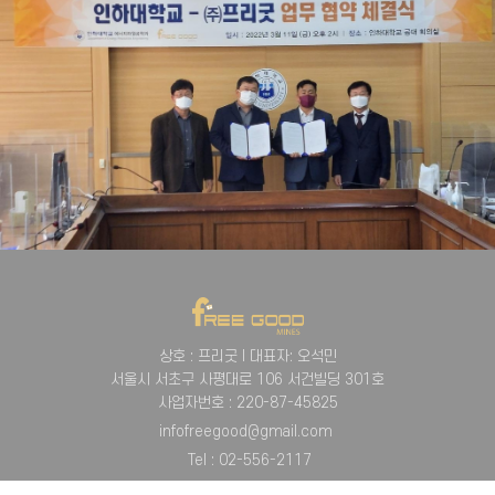
상호 : 프리굿 l 대표자: 오석민
서울시 서초구 사평대로 106 서건빌딩 301호
사업자번호 : 220-87-45825
infofreegood@gmail.com
Tel : 02-556-2117