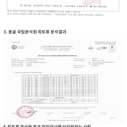
3. 몽골 국립분석원 희토류 분석결과