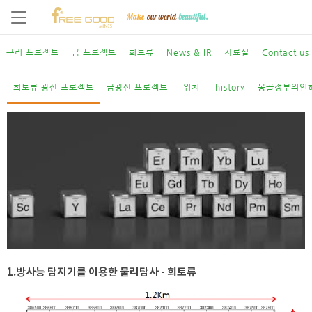
Make
our world
beautiful.
구리 프로젝트
금 프로젝트
희토류
News & IR
자료실
Contact us
희토류광산 프로젝트
트
희토류 광산 프로젝트
금광산 프로젝트
위치
history
몽골정부의인
1.방사능 탐지기를 이용한 물리탐사 - 희토류