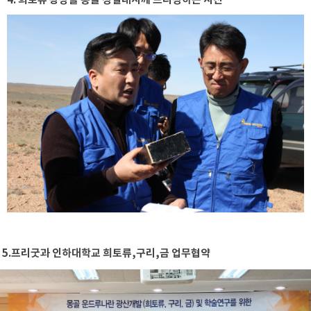
4. 희토류 광상을 몽골 정일대사께 브리핑하는 사진
5.프리굿과 인하대학교 희토류,구리,금 업무협약